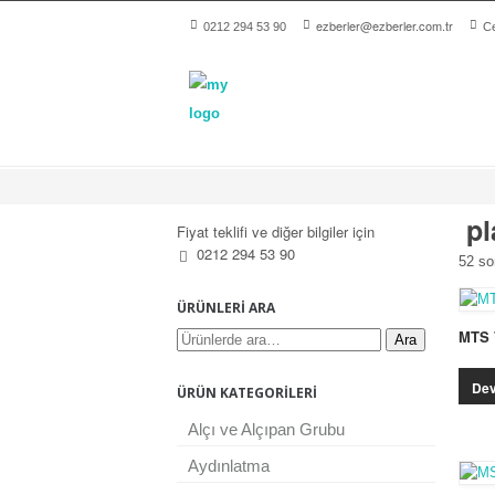
ezberler@ezberler.com.tr
0212 294 53 90
Ce
pl
Fiyat teklifi ve diğer bilgiler için
0212 294 53 90
52 so
ÜRÜNLERI ARA
MTS 
Ara
Dev
ÜRÜN KATEGORILERI
Alçı ve Alçıpan Grubu
Aydınlatma