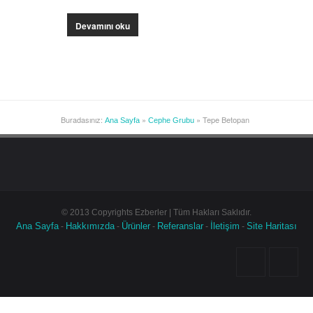
Devamını oku
Buradasınız:
»
» Tepe Betopan
Ana Sayfa
Cephe Grubu
© 2013 Copyrights Ezberler | Tüm Hakları Saklıdır.
Ana Sayfa
Hakkımızda
Ürünler
Referanslar
İletişim
Site Haritası
-
-
-
-
-