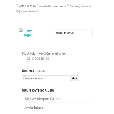
ezberler@ezberler.com.tr
0212 294 53 90
Cendere yolu No: 44
Kağıthane - İstanbul
Fiyat teklifi ve diğer bilgiler için
0212 294 53 90
ÜRÜNLERI ARA
Ara
ÜRÜN KATEGORILERI
Alçı ve Alçıpan Grubu
Aydınlatma