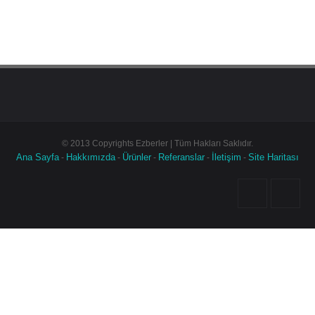
© 2013 Copyrights Ezberler | Tüm Hakları Saklıdır.
Ana Sayfa
Hakkımızda
Ürünler
Referanslar
İletişim
Site Haritası
-
-
-
-
-