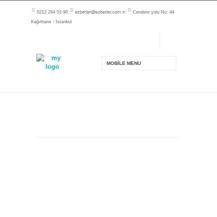
ezberler@ezberler.com.tr
0212 294 53 90
Cendere yolu No: 44
Kağıthane - İstanbul