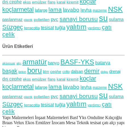
koçlar
dış cephe
emülzer
kiremit
kanal
ekos
flanş
NSK
koçlarmetal
lama
lavabo
levha
lafarge
malzeme
su
sanayi borusu
pvc
sulama
paslanmaz
polietilen
plastik
yalıtım
Süzgeç
çatı
tuğla
tesisat
terracotta
yardımcı
çelik
Ürün Etiketleri
armatür
BASF-YKS
banyo
batarya
aksesuar
alçı
boru
demir
başak
dalsan
drenaj
cephe
btm
cotto
beton
dolgu
koçlar
dış cephe
emülzer
kiremit
kanal
ekos
flanş
NSK
koçlarmetal
lama
lavabo
levha
lafarge
malzeme
su
sanayi borusu
pvc
sulama
paslanmaz
polietilen
plastik
yalıtım
Süzgeç
çatı
tuğla
tesisat
terracotta
yardımcı
çelik
Yapı Malzemeleri İnşaat Malzemeleri Basf Yks Onduline Kılıçoğlu
Braas Velux Ekos Emülzer İzocam Mesa Teknik tesisat çatı alçı yapı