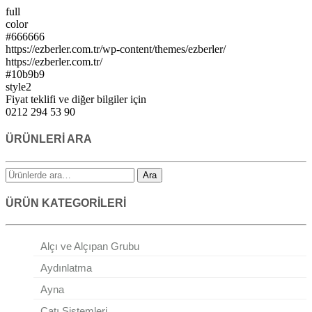
full
color
#666666
https://ezberler.com.tr/wp-content/themes/ezberler/
https://ezberler.com.tr/
#10b9b9
style2
Fiyat teklifi ve diğer bilgiler için
0212 294 53 90
ÜRÜNLERİ ARA
Ara
ÜRÜN KATEGORİLERİ
Alçı ve Alçıpan Grubu
Aydınlatma
Ayna
Çatı Sistemleri