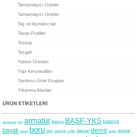
Tamamlayıcı Ürünler
Tamamlayıcı Ürünler
Taş ve Aşındırıcılar
Tavan Profiller
Tesisat
Tezgah
Yalıtım Ürünleri
Yapı Kimyasalları
Yardımcı Ürün Grupları
Yıkanma Alanları
ÜRÜN ETİKETLERİ
armatür
BASF-YKS
banyo
batarya
aksesuar
alçı
boru
demir
başak
dalsan
drenaj
cephe
btm
cotto
beton
dolgu