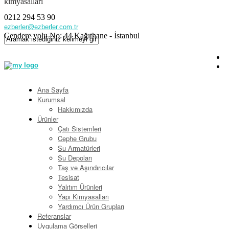
kimyasalları
0212 294 53 90
ezberler@ezberler.com.tr
Cendere yolu No: 44 Kağıthane - İstanbul
Ana Sayfa
Kurumsal
Hakkımızda
Ürünler
Çatı Sistemleri
Cephe Grubu
Su Armatürleri
Su Depoları
Taş ve Aşındırıcılar
Tesisat
Yalıtım Ürünleri
Yapı Kimyasalları
Yardımcı Ürün Grupları
Referanslar
Uygulama Görselleri