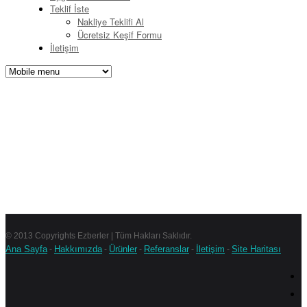
Teklif İste
Nakliye Teklifi Al
Ücretsiz Keşif Formu
İletişim
© 2013 Copyrights Ezberler | Tüm Hakları Saklıdır.
Ana Sayfa
Hakkımızda
Ürünler
Referanslar
İletişim
Site Haritası
-
-
-
-
-